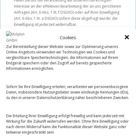
Fällen beruht die Verarbeitung auf unserem berechtigten
Interesse an der effektiven Bearbeitung der an uns gerichteten
Anfragen (Art. 6 Abs. 1 lit. f DSGVO) oder auf Ihrer Einwilligung
(Art. 6 Abs. 1 lit. a DSGVO) sofern diese abgefragt wurde; die
Einwilligung ist jederzeit widerrufbar.
Die von Ihnen an uns per Kontaktanfragen übersandten Daten
Cookies
verbleiben bei uns, bis Sie uns zur Löschung auffordern, Ihre
Einwilligung zur Speicherung widerrufen oder der Zweck für
Zur Bereitstellung dieser Website sowie zur Optimierung unseres
Online-Angebots verwenden wir Technologien wie Cookies und
die Datenspeicherung entfällt (z. B. nach abgeschlossener
vergleichbare Speichertechnologien, die Informationen auf Ihrem
Bearbeitung Ihres Anliegens). Zwingende gesetzliche
Endgerät speichern oder den Zugriff auf bereits gespeicherte
Bestimmungen – insbesondere gesetzliche
Informationen ermöglichen.
Aufbewahrungsfristen – bleiben unberührt.
7.4 Google Maps & Google Analytics
Diese Website nutzt Funktionen des Webanalysedienstes
Sofern Sie Ihre Einwilligung erteilen, verarbeiten wir personenbezogene
Google Analytics. Anbieter ist die Google Ireland Limited
Daten, insbesondere Nutzungsdaten sowie eindeutige Kennungen (IDs),
(„Google“), Gordon House, Barrow Street, Dublin 4, Irland.
zu den in unserer Datenschutzerklärung näher beschriebenen Zwecken.
Google Analytics ermöglicht es dem Websitebetreiber, das
Verhalten der Websitebesucher zu analysieren. Hierbei erhält
Die Erteilung Ihrer Einwilligung erfolgt freiwillig und kann jederzeit mit
der Websitebetreiber verschiedene Nutzungsdaten, wie z. B.
Wirkung für die Zukunft widerrufen werden. Ohne Ihre Einwilligung oder
Seitenaufrufe, Verweildauer, verwendete Betriebssysteme und
nach deren Widerruf kann die Funktionalität dieser Website ganz oder
Herkunft des Nutzers. Diese Daten werden in einer User-ID
teilweise eingeschränkt sein.
zusammengefasst und dem jeweiligen Endgerät des