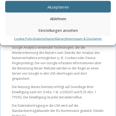
Websitebesuchers zugeordnet.
Akzeptieren
Des Weiteren können wir mit Google Analytics u. a. Ihre Maus-
Ablehnen
und Scrollbewegungen und Klicks aufzeichnen. Ferner
verwendet Google Analytics verschiedene
Modellierungsansätze, um die erfassten Datensätze zu
Einstellungen ansehen
ergänzen und setzt Machine-Learning-Technologien bei der
Cookie-Policy
Datenschutzerklärung
Impressum & Disclaimer
Datenanalyse ein.
Google Analytics verwendet Technologien, die die
Wiedererkennung des Nutzers zum Zwecke der Analyse des
Nutzerverhaltens ermöglichen (z. B. Cookies oder Device-
Fingerprinting). Die von Google erfassten Informationen über
die Benutzung dieser Website werden in der Regel an einen
Server von Google in den USA übertragen und dort
gespeichert.
Die Nutzung dieses Dienstes erfolgt auf Grundlage Ihrer
Einwilligung nach Art. 6 Abs. 1 lit. a DSGVO und § 25 Abs. 1
TTDSG. Die Einwilligung ist jederzeit widerrufbar.
Die Datenübertragung in die USA wird auf die
Standardvertragsklauseln der EU-Kommission gestützt. Details
finden Sie