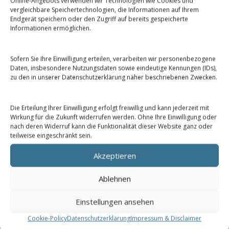
Online-Angebots verwenden wir Technologien wie Cookies und
vergleichbare Speichertechnologien, die Informationen auf Ihrem
Jetzt Kontakt aufnehmen
Endgerät speichern oder den Zugriff auf bereits gespeicherte
Informationen ermöglichen.
Sofern Sie Ihre Einwilligung erteilen, verarbeiten wir personenbezogene
Daten, insbesondere Nutzungsdaten sowie eindeutige Kennungen (IDs),
zu den in unserer Datenschutzerklärung näher beschriebenen Zwecken.
Die Erteilung Ihrer Einwilligung erfolgt freiwillig und kann jederzeit mit
Wirkung für die Zukunft widerrufen werden. Ohne Ihre Einwilligung oder
nach deren Widerruf kann die Funktionalität dieser Website ganz oder
teilweise eingeschränkt sein.
Akzeptieren
Ablehnen
Spezifikationen / Normen
Einstellungen ansehen
• ASTM F289 – Molybdän-Draht & -Stab (Elektronen-
Cookie-Policy
Datenschutzerklärung
Impressum & Disclaimer
Anwendungen)