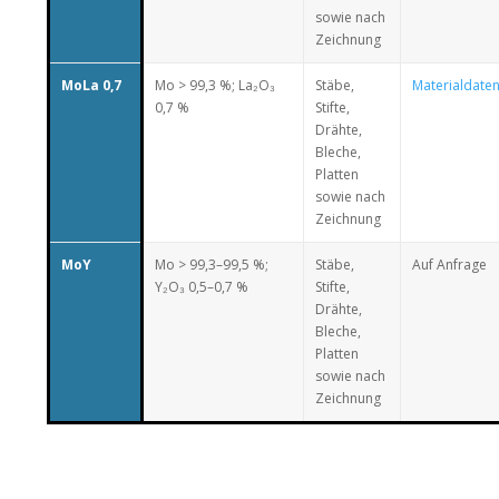
sowie nach
Zeichnung
MoLa 0,7
Mo > 99,3 %; La₂O₃
Stäbe,
Materialdaten
0,7 %
Stifte,
Drähte,
Bleche,
Platten
sowie nach
Zeichnung
MoY
Mo > 99,3–99,5 %;
Stäbe,
Auf Anfrage
Y₂O₃ 0,5–0,7 %
Stifte,
Drähte,
Bleche,
Platten
sowie nach
Zeichnung