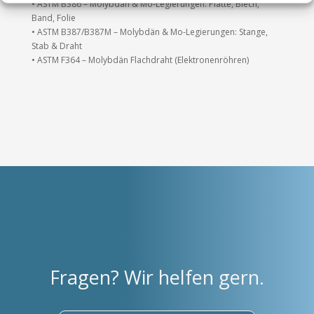
• ASTM B386 – Molybdän & Mo-Legierungen: Platte, Blech,
Band, Folie
• ASTM B387/B387M – Molybdän & Mo-Legierungen: Stange,
Stab & Draht
• ASTM F364 – Molybdän Flachdraht (Elektronenröhren)
Fragen? Wir helfen gern.