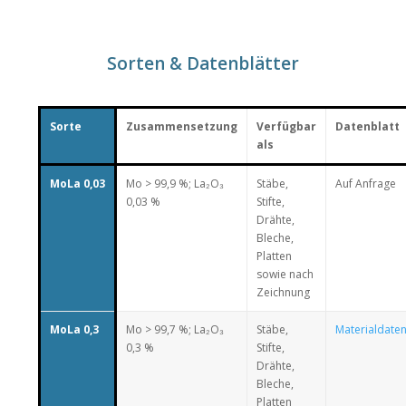
Sorten & Datenblätter
Sorte
Zusammensetzung
Verfügbar
Datenblatt
als
MoLa 0,03
Mo > 99,9 %; La₂O₃
Stäbe,
Auf Anfrage
0,03 %
Stifte,
Drähte,
Bleche,
Platten
sowie nach
Zeichnung
MoLa 0,3
Mo > 99,7 %; La₂O₃
Stäbe,
Materialdaten
0,3 %
Stifte,
Drähte,
Bleche,
Platten