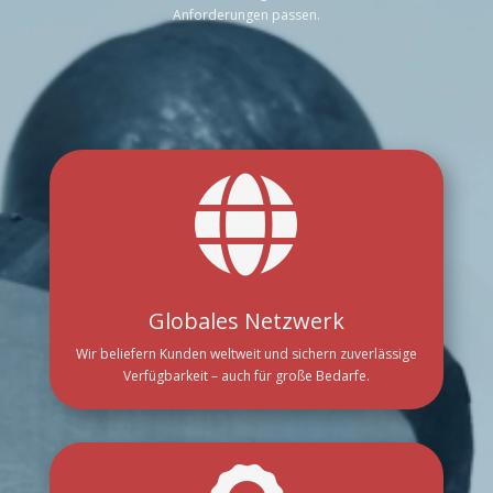
Anforderungen passen.

Globales Netzwerk
Wir beliefern Kunden weltweit und sichern zuverlässige
Verfügbarkeit – auch für große Bedarfe.