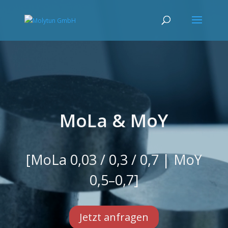
Video-
Player
MoLa & MoY
[MoLa 0,03 / 0,3 / 0,7 | MoY
0,5–0,7]
Jetzt anfragen