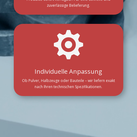
zuverlässige Belieferung.

Individuelle Anpassung
Ob Pulver, Halbzeuge oder Bauteile – wir liefern exakt
nach Ihren technischen Spezifikationen.